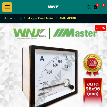
0
0
Home
...
Analogue Panel Meter
AMP METER
-33%