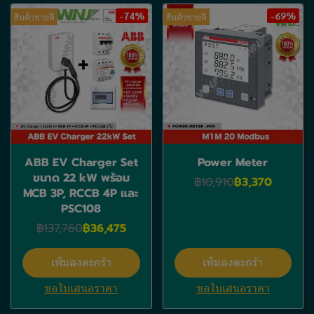
-74%
-69%
สินค้าขายดี
สินค้าขายดี
ABB EV Charger Set
Power Meter
ขนาด 22 kW พร้อม
฿10,910
฿3,370
MCB 3P, RCCB 4P และ
PSC108
฿137,760
฿36,475
เพิ่มลงตะกร้า
เพิ่มลงตะกร้า
ขอใบเสนอราคา
ขอใบเสนอราคา