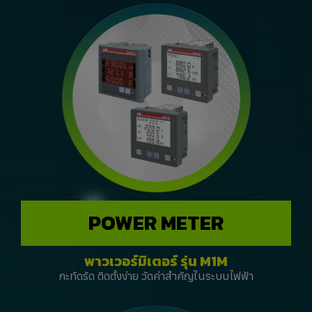
POWER METER
พาวเวอร์มิเตอร์ รุ่น M1M
กะทัดรัด ติดตั้งง่าย วัดค่าสำคัญในระบบไฟฟ้า