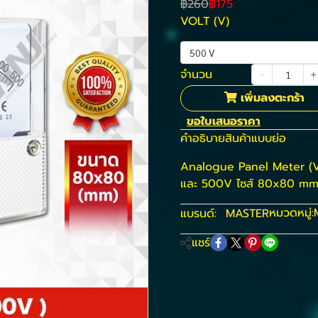
฿260
฿175
VOLT (V)
500 V
จำนวน
เพิ่มลงตะกร้า
ขอใบเสนอราคา
คำอธิบายสินค้าแบบย่อ
Analogue Panel Meter (Vo
และ 500V ไซส์ 80x80 mm
หมวดหมู่:
แบรนด์:
MASTER
แชร์