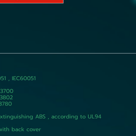
, IEC60051
3700
802
3780
ng ABS , according to UL94
ith back cover