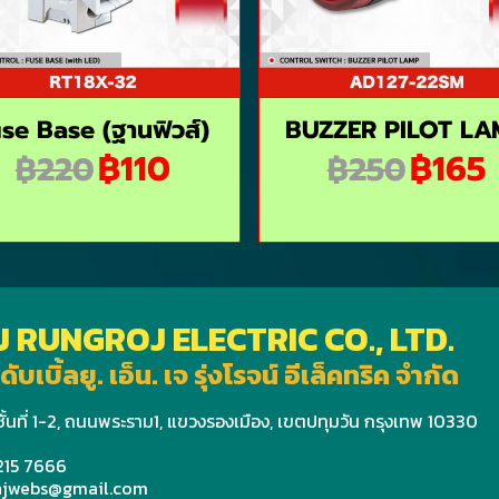
se Base (ฺฐานฟิวส์)
BUZZER PILOT LA
฿110
฿165
฿220
฿250
J RUNGROJ ELECTRIC CO., LTD.
ดับเบิ้ลยู. เอ็น. เจ รุ่งโรจน์ อีเล็คทริค จำกัด
ั้นที่ 1-2, ถนนพระราม1, แขวงรองเมือง, เขตปทุมวัน กรุงเทพ 10330
 215 7666
wnjwebs@gmail.com