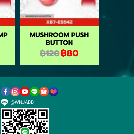
MP
MUSHROOM PUSH
BUTTON
฿80
฿120
@WNJABB