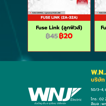
Fuse Link (ลูกฟิวส์)
Fu
฿20
฿45
W.N.
บริษัท 
50/3-4, ช
โทร : 02
อีเมล : 