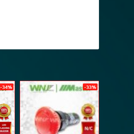
-34%
-33%