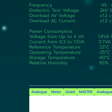
Frequency 45.... 65
Dielectric Test Voltage 2kV 50
Overload AV Voltage x1.2 cotin
Overload AC Current x1.2 cotin
Power Consumptios
Voltage from Up to 4 VA 1.8VA fo
Current from 0.3 to 1.5VA 0.7VA fo
Reference Temperature 23°C ±
Operating Temperature -25°C t
Storage Temperature -40°C t
Relative Humidity 85%
Analogue
Meter
มิเตอร์
MASTER
Analogue