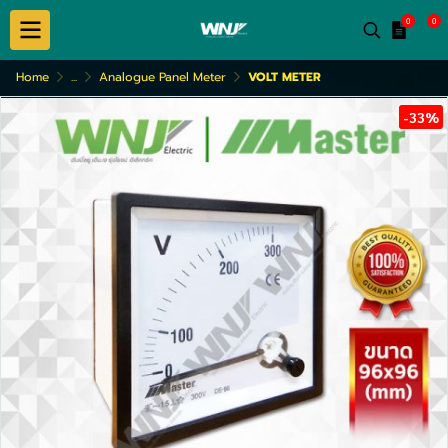
0
0
Home
...
Analogue Panel Meter
VOLT METER
-33%