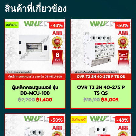
สินค้าที่เกี่ยวข้อง
-48%
-50%
สินค้าใหม่
ตู้เหล็กคอนซูมเมอร์ รุ่น
OVR T2 3N 40-275 P
DB-MCU-108
TS QS
฿2,700
฿1,400
฿16,110
฿8,005
-50%
-48%
สินค้าขายดี