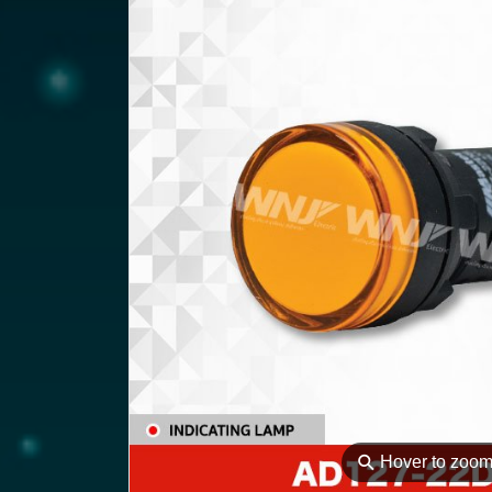
⚲
Hover to zoo