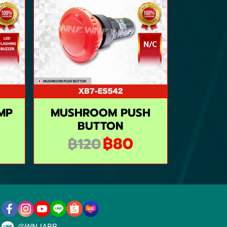
MP
MUSHROOM PUSH
BUTTON
฿80
฿120
@WNJABB