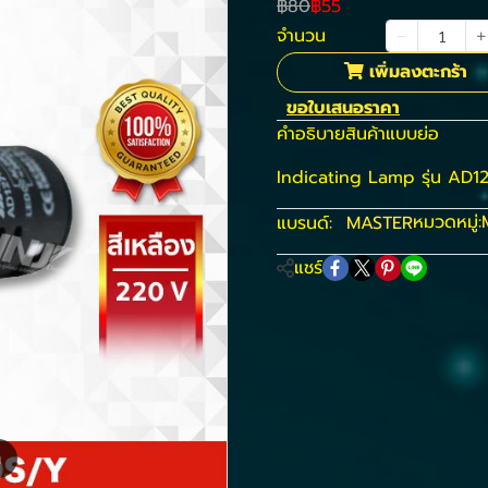
฿80
฿55
จำนวน
เพิ่มลงตะกร้า
ขอใบเสนอราคา
คำอธิบายสินค้าแบบย่อ
Indicating Lamp รุ่น AD1
หมวดหมู่:
แบรนด์:
MASTER
แชร์
m