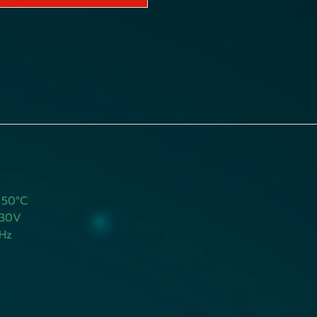
50°C
30V
z