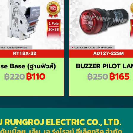
se Base (ฺฐานฟิวส์)
BUZZER PILOT LA
฿110
฿165
฿220
฿250
J RUNGROJ ELECTRIC CO., LTD.
ดับเบิ้ลยู. เอ็น. เจ รุ่งโรจน์ อีเล็คทริค จำกัด