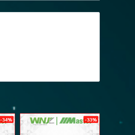
-34%
-33%