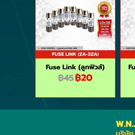
Fuse Link (ลูกฟิวส์)
Fu
฿20
฿45
W.N.
บริษัท 