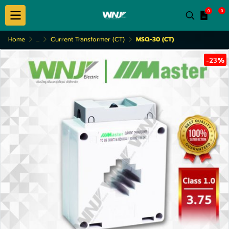
0
0
Home
...
Current Transformer (CT)
MSQ-30 (CT)
-23%