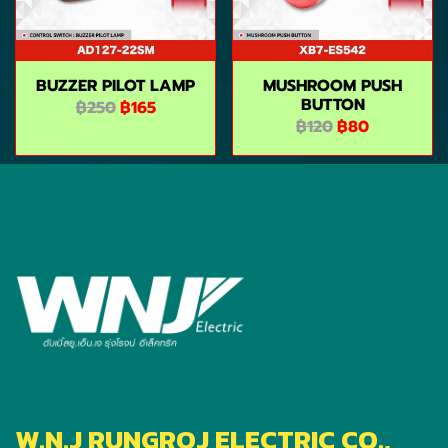
BUZZER PILOT LAMP
MUSHROOM PUSH
BUTTON
฿250
฿165
฿120
฿80
W.N.J RUNGROJ ELECTRIC CO.,