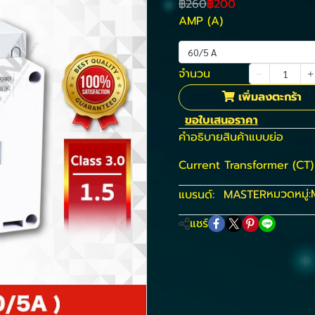
฿260
฿200
AMP (A)
60/5 A
จำนวน
เพิ่มลงตะกร้า
ขอใบเสนอราคา
คำอธิบายสินค้าแบบย่อ
Current Transformer (CT) 
หมวดหมู่:
แบรนด์:
MASTER
แชร์