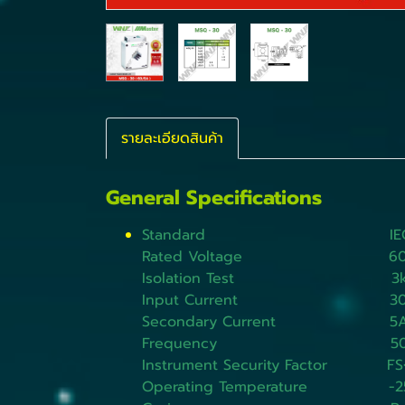
รายละเอียดสินค้า
General Specifications
Standard IEC600
Rated Voltage 600
Isolation Test 3kV (
Input Current 30A -
Secondary Current 5
Frequency 50/60
Instrument Security Factor FS
Operating Temperature -25°