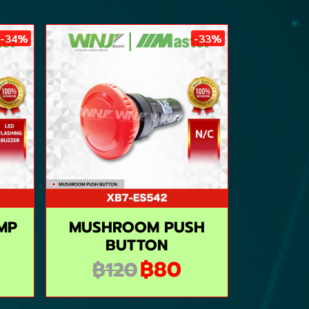
-34%
-33%
MP
MUSHROOM PUSH
BUTTON
฿80
฿120