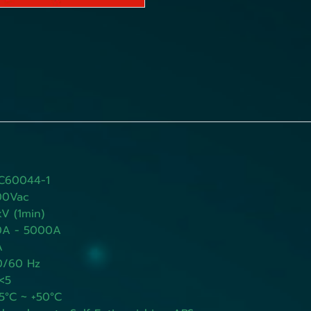
44-1
Vac
1min)
 5000A
A
 Hz
<5
C ~ +50°C