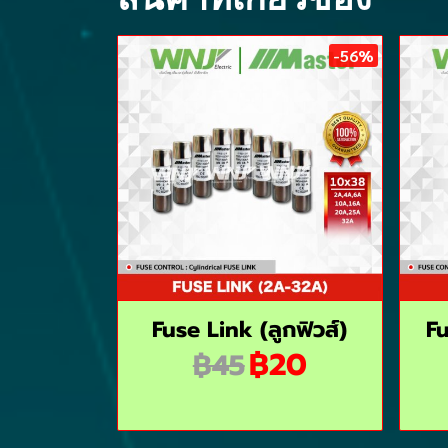
-56%
Fuse Link (ลูกฟิวส์)
Fu
฿20
฿45