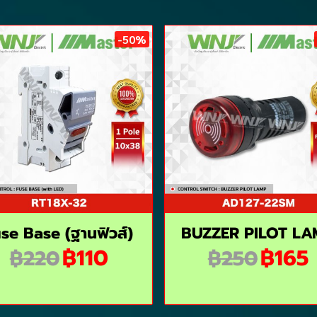
-50%
se Base (ฺฐานฟิวส์)
BUZZER PILOT LA
฿110
฿165
฿220
฿250