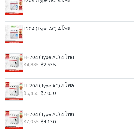
F204 (Type AC) 4 โพล
FH204 (Type AC) 4 โพล
฿4,885
฿2,535
FH204 (Type AC) 4 โพล
฿5,455
฿2,830
FH204 (Type AC) 4 โพล
฿7,955
฿4,130