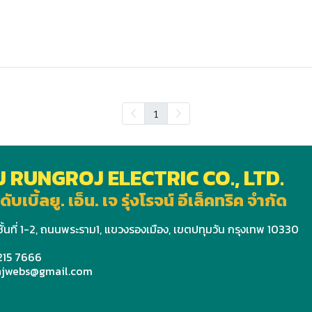
1
J RUNGROJ ELECTRIC CO., LTD.
ดับเบิ้ลยู. เอ็น. เจ รุ่งโรจน์ อีเล็คทริค จำกัด
ั้นที่ 1-2, ถนนพระราม1, แขวงรองเมือง, เขตปทุมวัน กรุงเทพ 10330
 215 7666
wnjwebs@gmail.com