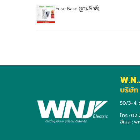
Fuse Base (ฺฐานฟิวส์)
W.N.
บริษัท 
50/3-4, ช
โทร : 02
อีเมล : 