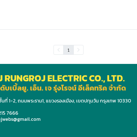
1
J RUNGROJ ELECTRIC CO., LTD.
ดับเบิ้ลยู. เอ็น. เจ รุ่งโรจน์ อีเล็คทริค จำกัด
ั้นที่ 1-2, ถนนพระราม1, แขวงรองเมือง, เขตปทุมวัน กรุงเทพ 10330
 215 7666
wnjwebs@gmail.com