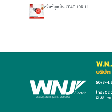
สวิตช์ฉุกเฉิน CE4T-10R-11
W.N.
บริษัท 
50/3-4, ช
โทร : 02
อีเมล : 