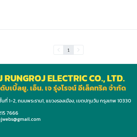
1
J RUNGROJ ELECTRIC CO., LTD.
ดับเบิ้ลยู. เอ็น. เจ รุ่งโรจน์ อีเล็คทริค จำกัด
ั้นที่ 1-2, ถนนพระราม1, แขวงรองเมือง, เขตปทุมวัน กรุงเทพ 10330
 215 7666
wnjwebs@gmail.com