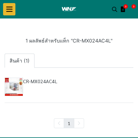
0
0
1 ผลลัพธ์สำหรับแท็ก "CR-MX024AC4L"
สินค้า (1)
CR-MX024AC4L
1