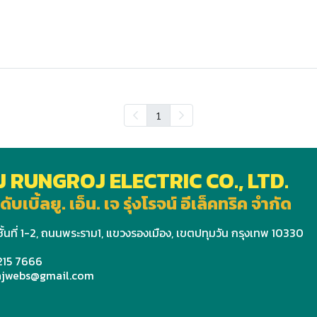
1
J RUNGROJ ELECTRIC CO., LTD.
ดับเบิ้ลยู. เอ็น. เจ รุ่งโรจน์ อีเล็คทริค จำกัด
ั้นที่ 1-2, ถนนพระราม1, แขวงรองเมือง, เขตปทุมวัน กรุงเทพ 10330
 215 7666
wnjwebs@gmail.com