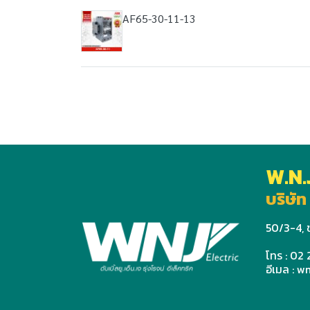
AF65-30-11-13
W.N.
บริษัท 
50/3-4, ช
โทร : 02
อีเมล : 