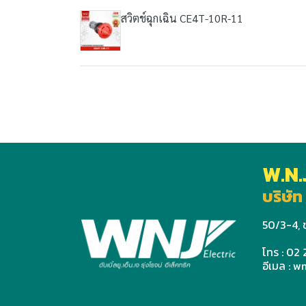
สวิตช์ฉุกเฉิน CE4T-10R-11
W.N.
บริษัท 
50/3-4, ช
โทร : 02
อีเมล : 