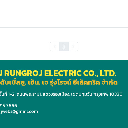
1
J RUNGROJ ELECTRIC CO., LTD.
ดับเบิ้ลยู. เอ็น. เจ รุ่งโรจน์ อีเล็คทริค จำกัด
ั้นที่ 1-2, ถนนพระราม1, แขวงรองเมือง, เขตปทุมวัน กรุงเทพ 10330
 215 7666
wnjwebs@gmail.com