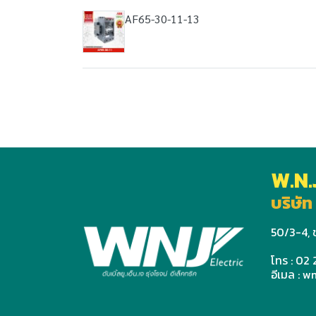
AF65-30-11-13
W.N.
บริษัท 
50/3-4, ช
โทร : 02
อีเมล : 