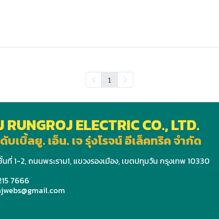
1
J RUNGROJ ELECTRIC CO., LTD.
ดับเบิ้ลยู. เอ็น. เจ รุ่งโรจน์ อีเล็คทริค จำกัด
ั้นที่ 1-2, ถนนพระราม1, แขวงรองเมือง, เขตปทุมวัน กรุงเทพ 10330
 215 7666
wnjwebs@gmail.com