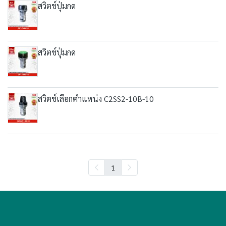
สวิตช์ปุ่มกด
สวิตช์ปุ่มกด
สวิตช์เลือกตำแหน่ง C2SS2-10B-10
1