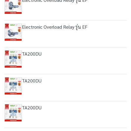
Electronic Overload Relay รุ่น EF
TA200DU
TA200DU
TA200DU