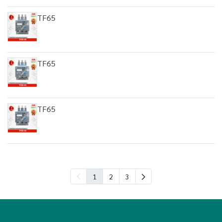
TF65
TF65
TF65
1
2
3