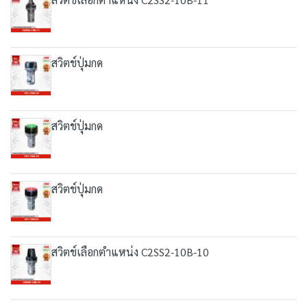
สวิตช์ปุ่มกด
สวิตช์ปุ่มกด
สวิตช์ปุ่มกด
สวิตช์เลือกตำแหน่ง C2SS2-10B-10