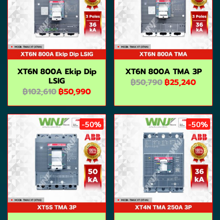
XT6N 800A Ekip Dip
XT6N 800A TMA 3P
LSIG
฿50,790
฿25,240
฿102,610
฿50,990
-50%
-50%