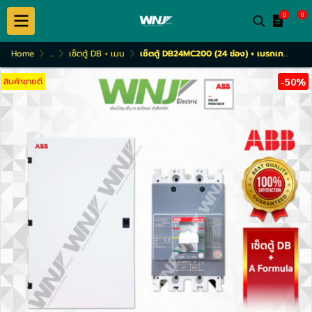
0
0
Home
...
เซ็ตตู้ DB + เมน
เซ็ตตู้ DB24MC200 (24 ช่อง) + เบรกเกอร์ 3โพล รุ่นA1C (15-100A)
สินค้าขายดี
-50%