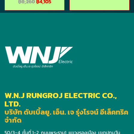
฿8,260
฿4,105
W.N.J RUNGROJ ELECTRIC CO.,
LTD.
บริษัท ดับเบิ้ลยู. เอ็น. เจ รุ่งโรจน์ อีเล็คทริค
จำกัด
50/3-4, ชั้นที่ 1-2, ถนนพระราม1, แขวงรองเมือง, เขตปทุมวัน