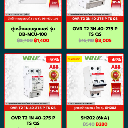
ตู้เหล็กคอนซูมเมอร์ รุ่น
OVR T2 3N 40-275 P
DB-MCU-108
TS QS
฿2,700
฿1,400
฿16,110
฿8,005
-50%
-48%
สินค้าขายดี
OVR T2 1N 40-275 P
SH202 (6kA)
TS QS
฿540
฿280