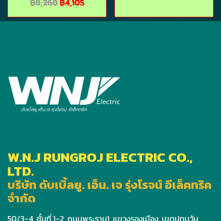
฿8,260
฿4,105
W.N.J RUNGROJ ELECTRIC CO.,
LTD.
บริษัท ดับเบิ้ลยู. เอ็น. เจ รุ่งโรจน์ อีเล็คทริค
จำกัด
50/3-4, ชั้นที่ 1-2, ถนนพระราม1, แขวงรองเมือง, เขตปทุมวัน