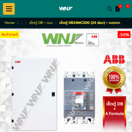
0
0
Home
...
เซ็ตตู้ DB + เมน
เซ็ตตู้ DB24MC200 (24 ช่อง) + เบรกเกอร์ 3โพล รุ่นA1C (15-100A)
สินค้าขายดี
-50%