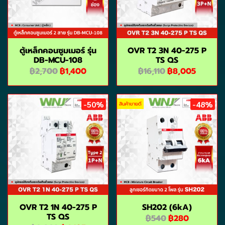
ตู้เหล็กคอนซูมเมอร์ รุ่น
OVR T2 3N 40-275 P
DB-MCU-108
TS QS
฿2,700
฿1,400
฿16,110
฿8,005
-50%
-48%
สินค้าขายดี
OVR T2 1N 40-275 P
SH202 (6kA)
TS QS
฿540
฿280