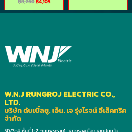
฿8,260
฿4,105
W.N.J RUNGROJ ELECTRIC CO.,
LTD.
บริษัท ดับเบิ้ลยู. เอ็น. เจ รุ่งโรจน์ อีเล็คทริค
จำกัด
50/3-4, ชั้นที่ 1-2, ถนนพระราม1, แขวงรองเมือง, เขตปทุมวัน