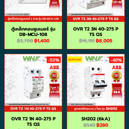
ตู้เหล็กคอนซูมเมอร์ รุ่น
OVR T2 3N 40-275 P
DB-MCU-108
TS QS
฿2,700
฿1,400
฿16,110
฿8,005
-50%
-48%
สินค้าขายดี
OVR T2 1N 40-275 P
SH202 (6kA)
TS QS
฿540
฿280