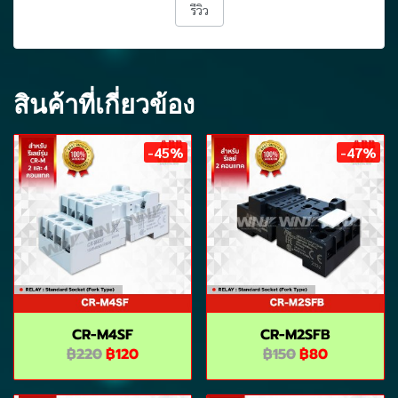
รีวิว
สินค้าที่เกี่ยวข้อง
-45%
-47%
CR-M4SF
CR-M2SFB
฿220
฿120
฿150
฿80