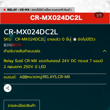
1/3
CR-MX024DC2L
SKU : CR-MX024DC2L
ขายแล้ว 0 ชิ้น
ยังไม่มีรีวิว
฿310
฿170
คำอธิบายสินค้าแบบย่อ
Relay รีเลย์ CR-MX แรงดันคอยล์ 24V DC กระแส 7 แอมป์
2 คอนแทค 250V มี LED
หมวดหมู่:
RELAYS
,
CR-MX
แบรนด์:
ABB
แชร์
รายละเอียดสินค้า