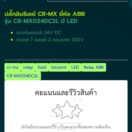
ปลั๊กอินรีเลย์ CR-MX ยี่ห้อ ABB
​รุ่น CR-MX024DC2L มี LED
แรงดันคอยล์ 24V DC
กระแส 7 แอมป์ 2 คอนแทค 250V
cr-mx
relay
รีเลย์
คอนแทค
LED
Relay ABB
CR-MX024DC2L
คะแนนและรีวิวสินค้า
ยังไม่มีคะแนนและรีวิว เป็นคนแรกที่แสดงความคิดเห็น