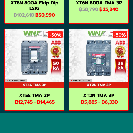
XT6N 800A Ekip Dip
XT6N 800A TMA 3P
LSIG
฿50,790
฿25,240
฿102,610
฿50,990
-50%
-50%
XT5S TMA 3P
XT2N TMA 3P
฿12,745
-
฿14,465
฿5,885
-
฿6,330