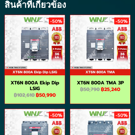
สินค้าที่เกี่ยวข้อง
-50%
-50%
XT6N 800A Ekip Dip
XT6N 800A TMA 3P
LSIG
฿50,790
฿25,240
฿102,610
฿50,990
-50%
-50%