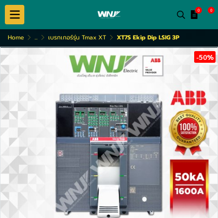
0
0
Home
...
เบรกเกอร์รุ่น Tmax XT
XT7S Ekip Dip LSIG 3P
-50%