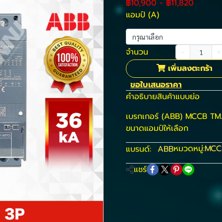
฿10,900
-
฿11,820
แอมป์ (A)
กรุณาเลือก
จำนวน
เพิ่มลงตะกร้า
ขอใบเสนอราคา
คำอธิบายสินค้าแบบย่อ
เบรกเกอร์ (ABB) MCCB TM
ขนาดแอมป์ให้เลือก
หมวดหมู่:
MCC
แบรนด์:
ABB
แชร์