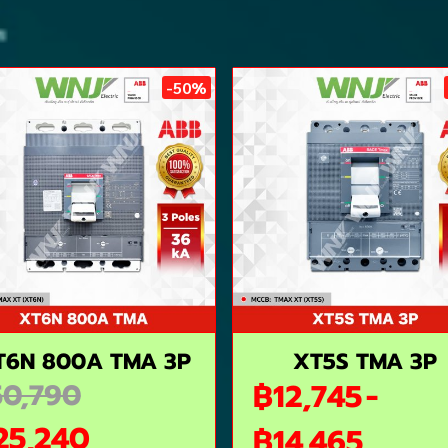
-50%
T6N 800A TMA 3P
XT5S TMA 3P
0,790
฿12,745
-
25,240
฿14,465