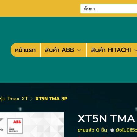
หน้าแรก
สินค้า ABB
สินค้า HITACHI
์รุ่น Tmax XT
XT5N TMA 3P
XT5N TMA
ขายแล้ว 0 ชิ้น
ยังไม่มีรีวิ