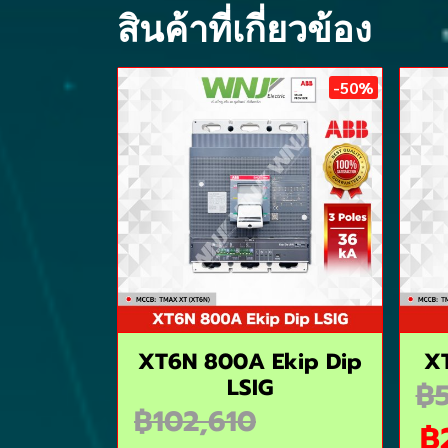
สินค้าที่เกี่ยวข้อง
-50%
XT6N 800A Ekip Dip
X
LSIG
฿5
฿102,610
฿