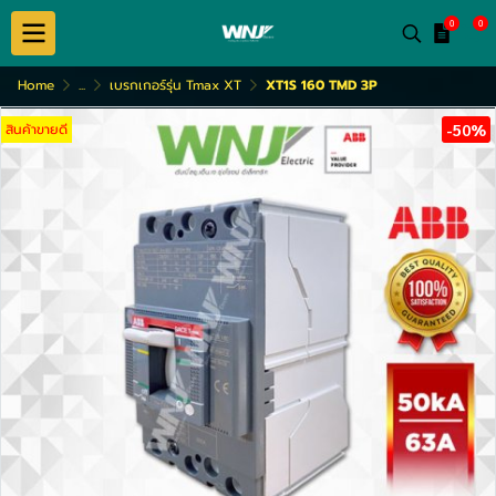
0
0
Home
...
เบรกเกอร์รุ่น Tmax XT
XT1S 160 TMD 3P
สินค้าขายดี
-50%