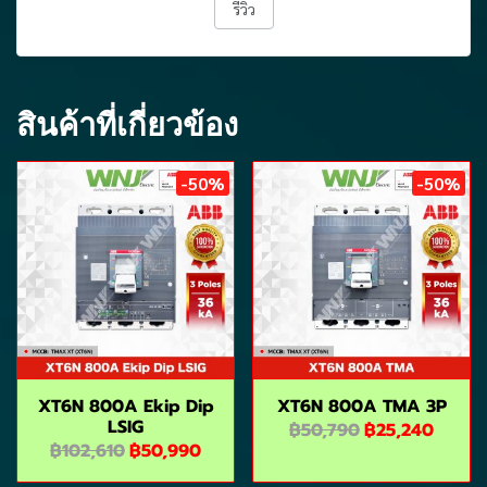
รีวิว
สินค้าที่เกี่ยวข้อง
-50%
-50%
XT6N 800A Ekip Dip
XT6N 800A TMA 3P
LSIG
฿50,790
฿25,240
฿102,610
฿50,990