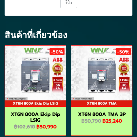
รีวิว
สินค้าที่เกี่ยวข้อง
-50%
-50%
XT6N 800A Ekip Dip
XT6N 800A TMA 3P
LSIG
฿50,790
฿25,240
฿102,610
฿50,990