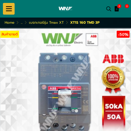
0
0
Home
...
เบรกเกอร์รุ่น Tmax XT
XT1S 160 TMD 3P
สินค้าขายดี
-50%