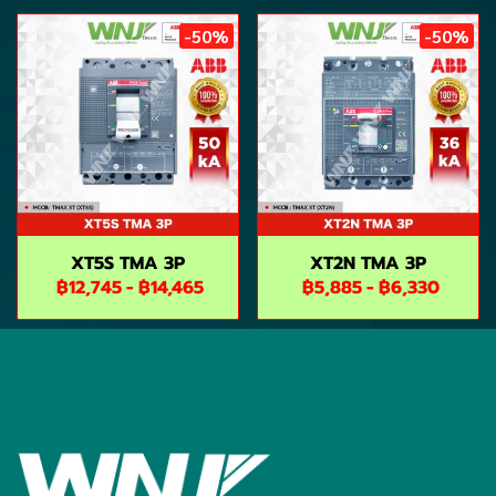
-50%
-50%
XT5S TMA 3P
XT2N TMA 3P
฿12,745
-
฿14,465
฿5,885
-
฿6,330