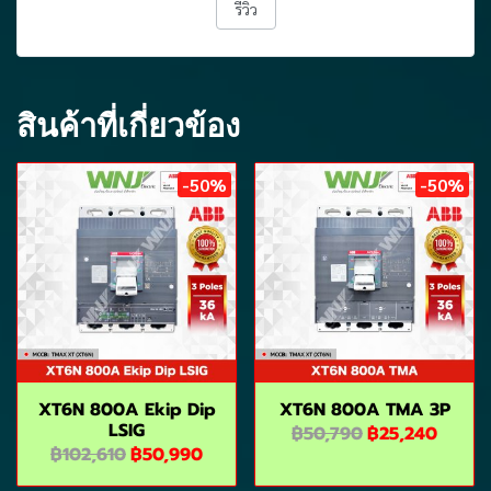
รีวิว
สินค้าที่เกี่ยวข้อง
-50%
-50%
XT6N 800A Ekip Dip
XT6N 800A TMA 3P
LSIG
฿50,790
฿25,240
฿102,610
฿50,990