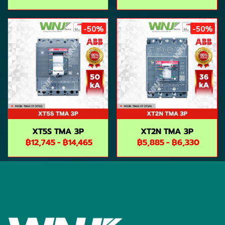
-50%
-50%
XT5S TMA 3P
XT2N TMA 3P
฿12,745
-
฿14,465
฿5,885
-
฿6,330