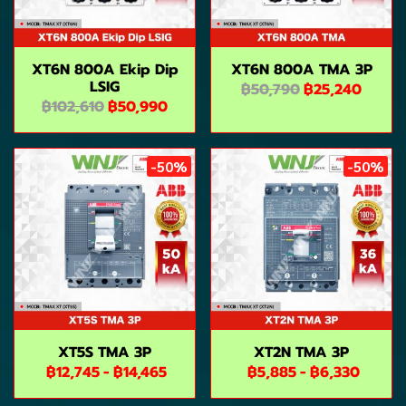
XT6N 800A Ekip Dip
XT6N 800A TMA 3P
LSIG
฿50,790
฿25,240
฿102,610
฿50,990
-50%
-50%
XT5S TMA 3P
XT2N TMA 3P
฿12,745
-
฿14,465
฿5,885
-
฿6,330