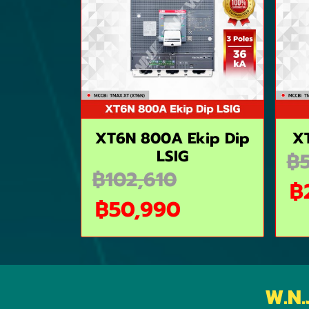
XT6N 800A Ekip Dip
X
LSIG
฿5
฿102,610
฿
฿50,990
W.N.