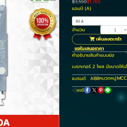
฿3,550
฿1,765
แอมป์ (A)
80 A
จำนวน
เพิ่มลงตะกร้า
ขอใบเสนอราคา
คำอธิบายสินค้าแบบย่อ
เบรกเกอร์ 2 โพล มีขนาดให้เล
หมวดหมู่:
MCC
แบรนด์:
ABB
แชร์