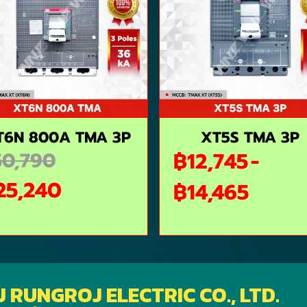
T6N 800A TMA 3P
XT5S TMA 3P
0,790
฿12,745
-
25,240
฿14,465
J RUNGROJ ELECTRIC CO., LTD.