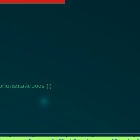
งกันกระแสลัดวงจร (I)
C