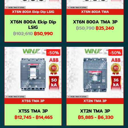
XT6N 800A Ekip Dip
XT6N 800A TMA 3P
LSIG
฿50,790
฿25,240
฿102,610
฿50,990
-50%
-50%
XT5S TMA 3P
XT2N TMA 3P
฿12,745
-
฿14,465
฿5,885
-
฿6,330