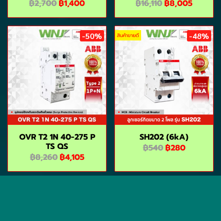
฿2,700
฿1,400
฿16,110
฿8,005
-50%
-48%
สินค้าขายดี
OVR T2 1N 40-275 P
SH202 (6kA)
TS QS
฿540
฿280
฿8,260
฿4,105