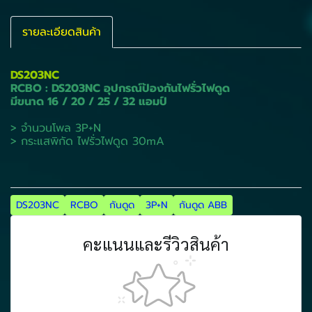
รายละเอียดสินค้า
DS203NC
RCBO : DS203NC อุปกรณ์ป้องกันไฟรั่วไฟดูด
มีขนาด 16 / 20 / 25 / 32 แอมป์
> จำนวนโพล 3P+N
> กระแสพิกัด ไฟรั่วไฟดูด 30mA
DS203NC
RCBO
กันดูด
3P+N
กันดูด ABB
คะแนนและรีวิวสินค้า