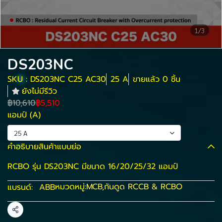
1/3
DS203NC
SKU : DS203NC C25 AC30
25 A
ขายแล้ว 0 ชิ้น
ยังไม่มีรีวิว
฿10,610
฿5,510
แอมป์ (A)
25 A
คำอธิบายสินค้าแบบย่อ
RCBO รุ่น DS203NC มีขนาด 16/20/25/32 แอมป์
หมวดหมู่:
MCB
,
กันดูด RCCB & RCBO
แบรนด์:
ABB
แชร์