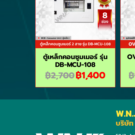
ตู้เหล็กคอนซูมเมอร์ รุ่น
OV
DB-MCU-108
฿1,400
฿2,700
฿
W.N.
บริษัท 