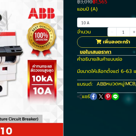
฿3,010
฿1,565
แอมป์ (A)
10 A
จำนวน
เพิ่มลงตะกร้า
ขอใบเสนอราคา
คำอธิบายสินค้าแบบย่อ
มีขนาดให้เลือกตั้งแต่ 6-63 
หมวดหมู่:
MCB
แบรนด์:
ABB
แชร์