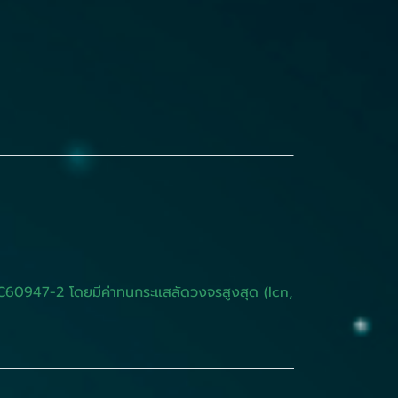
EC60947-2 โดยมีค่าทนกระแสลัดวงจรสูงสุด (Icn,