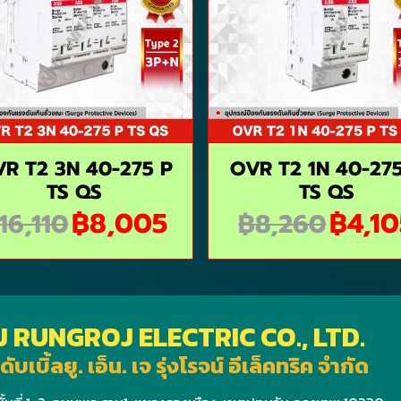
R T2 3N 40-275 P
OVR T2 1N 40-27
TS QS
TS QS
฿8,005
฿4,10
16,110
฿8,260
J RUNGROJ ELECTRIC CO., LTD.
ดับเบิ้ลยู. เอ็น. เจ รุ่งโรจน์ อีเล็คทริค จำกัด