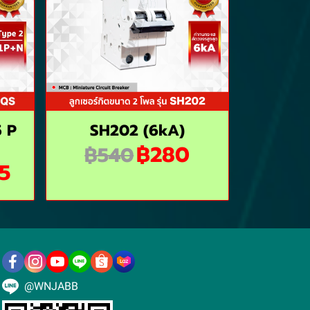
5 P
SH202 (6kA)
฿280
฿540
5
@WNJABB