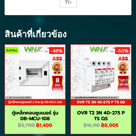
รีวิว
สินค้าที่เกี่ยวข้อง
-48%
-50%
สินค้าใหม่
ตู้เหล็กคอนซูมเมอร์ รุ่น
OVR T2 3N 40-275 P
DB-MCU-108
TS QS
฿2,700
฿1,400
฿16,110
฿8,005