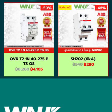
-50%
-48%
สินค้าขายดี
OVR T2 1N 40-275 P
SH202 (6kA)
TS QS
฿540
฿280
฿8,260
฿4,105