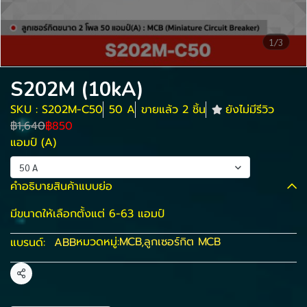
1/3
S202M (10kA)
SKU : S202M-C50
50 A
ขายแล้ว 2 ชิ้น
ยังไม่มีรีวิว
฿1,640
฿850
แอมป์ (A)
50 A
คำอธิบายสินค้าแบบย่อ
มีขนาดให้เลือกตั้งแต่ 6-63 แอมป์
หมวดหมู่:
MCB
,
ลูกเซอร์กิต MCB
แบรนด์:
ABB
แชร์