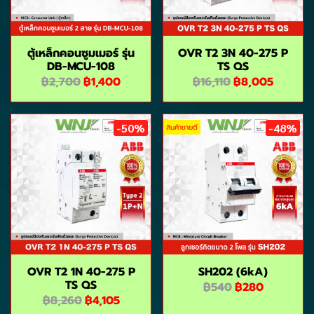
ตู้เหล็กคอนซูมเมอร์ รุ่น
OVR T2 3N 40-275 P
DB-MCU-108
TS QS
฿2,700
฿1,400
฿16,110
฿8,005
-50%
-48%
สินค้าขายดี
OVR T2 1N 40-275 P
SH202 (6kA)
TS QS
฿540
฿280
฿8,260
฿4,105