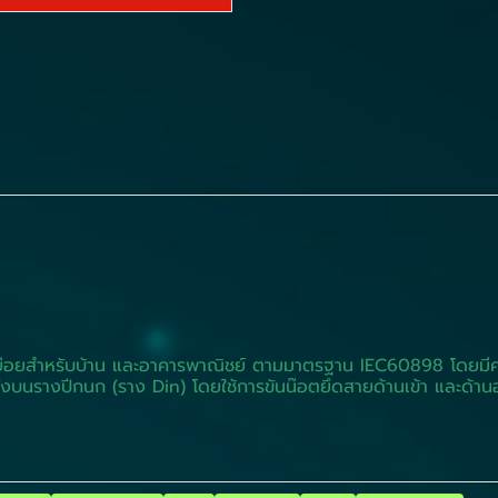
นลูกย่อยสำหรับบ้าน และอาคารพาณิชย์ ตามมาตรฐาน IEC60898 โดยมี
้งบนรางปีกนก (ราง Din) โดยใช้การขันน๊อตยึดสายด้านเข้า และด้าน