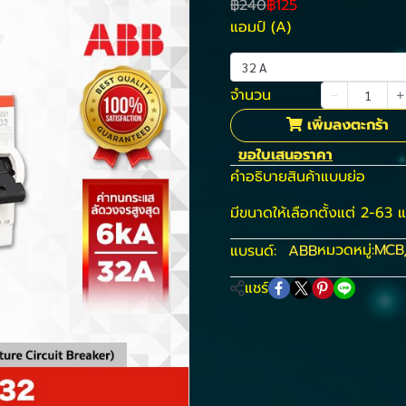
฿240
฿125
แอมป์ (A)
32 A
จำนวน
เพิ่มลงตะกร้า
ขอใบเสนอราคา
คำอธิบายสินค้าแบบย่อ
มีขนาดให้เลือกตั้งแต่ 2-63 
หมวดหมู่:
MCB
แบรนด์:
ABB
แชร์