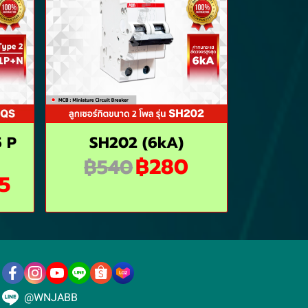
5 P
SH202 (6kA)
฿280
฿540
5
@WNJABB