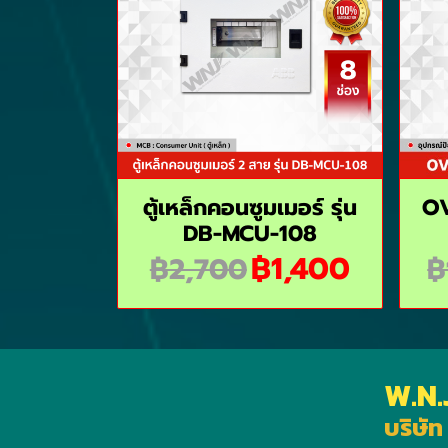
ตู้เหล็กคอนซูมเมอร์ รุ่น
OV
DB-MCU-108
฿1,400
฿2,700
฿
W.N.
บริษัท 