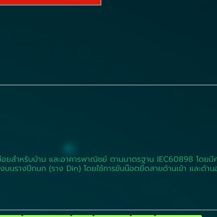
นลูกย่อยสำหรับบ้าน และอาคารพาณิชย์ ตามมาตรฐาน IEC60898 โดยมี
้งบนรางปีกนก (ราง Din) โดยใช้การขันน๊อตยึดสายด้านเข้า และด้าน