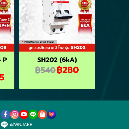
5 P
SH202 (6kA)
฿280
฿540
5
@WNJABB