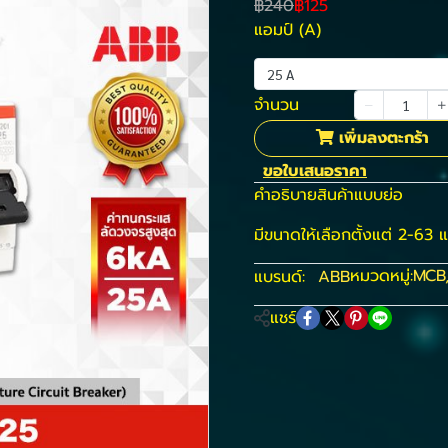
฿240
฿125
แอมป์ (A)
25 A
จำนวน
เพิ่มลงตะกร้า
ขอใบเสนอราคา
คำอธิบายสินค้าแบบย่อ
มีขนาดให้เลือกตั้งแต่ 2-63 
หมวดหมู่:
MCB
แบรนด์:
ABB
แชร์