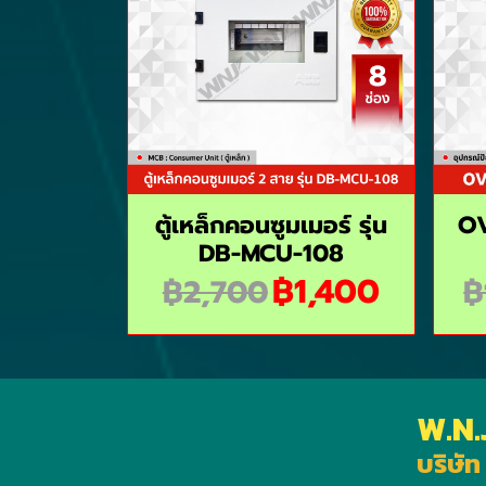
ตู้เหล็กคอนซูมเมอร์ รุ่น
OV
DB-MCU-108
฿1,400
฿2,700
฿
W.N.
บริษัท 